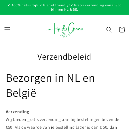
Meteen
✓ 100% natuurlijk ✓ Planet friendly! ✓Gratis verzending vanaf €50
naar de
binnen NL & BE.
content
Winkelwa
Verzendbeleid
Bezorgen in NL en
België
Verzending
Wij bieden gratis verzending aan bij bestellingen boven de
€50. Als de waarde van je bestelling lager is dan € 50, dan