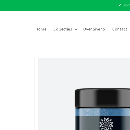
Meteen
✓ 100%
naar de
content
Home
Collecties
Over Siveno
Contact
Ga direct naar
productinformatie