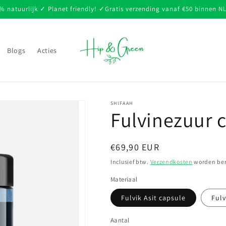
 natuurlijk ✓ Planet friendly! ✓Gratis verzending vanaf €50 binnen N
Blogs
Acties
SHIFAAH
Fulvinezuur 
Normale
€69,90 EUR
prijs
Inclusief btw.
Verzendkosten
worden ber
Materiaal
Fulvik Asit capsule
Fulv
Aantal