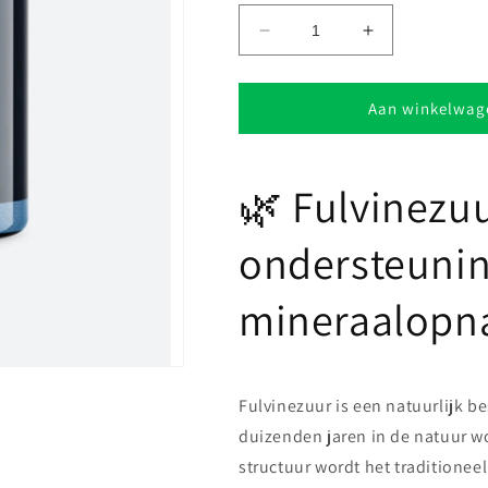
Aantal
Aantal
verlagen
verhogen
voor
voor
Fulvinezuur
Fulvinezuur
Aan winkelwag
capsules
capsules
🌿 Fulvinezuu
ondersteunin
mineraalopna
Fulvinezuur is een natuurlijk b
duizenden jaren in de natuur w
structuur wordt het traditionee