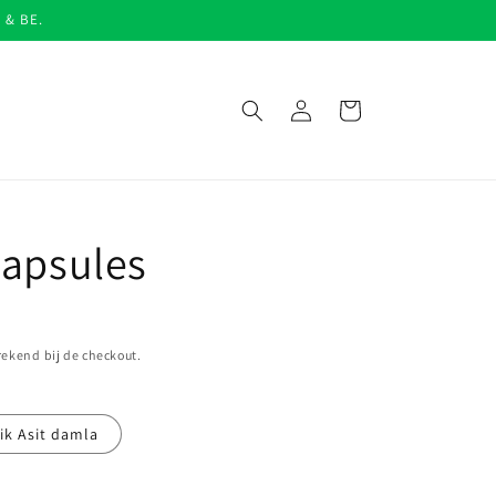
L & BE.
Inloggen
Winkelwagen
capsules
ekend bij de checkout.
ik Asit damla