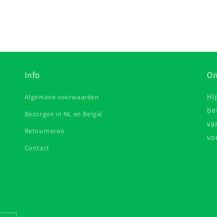
Info
On
Hi
Algemene voorwaarden
be
Bezorgen in NL en België
va
Retourneren
vo
Contact