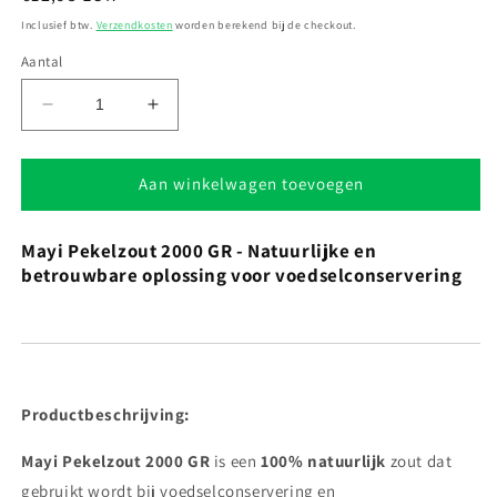
prijs
Inclusief btw.
Verzendkosten
worden berekend bij de checkout.
Aantal
Aantal
Aantal
verlagen
verhogen
voor
voor
May
May
Aan winkelwagen toevoegen
Salt
Salt
-
-
Mayi Pekelzout 2000 GR - Natuurlijke en
Salamura
Salamura
betrouwbare oplossing voor voedselconservering
Salt
Salt
2000
2000
GR
GR
May
May
Productbeschrijving:
Mayi Pekelzout 2000 GR
is een
100% natuurlijk
zout dat
gebruikt wordt bij voedselconservering en