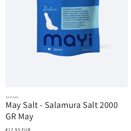
Media
1
openen
SHIFAAH
May Salt - Salamura Salt 2000
in
modaal
GR May
Normale
€12,95 EUR