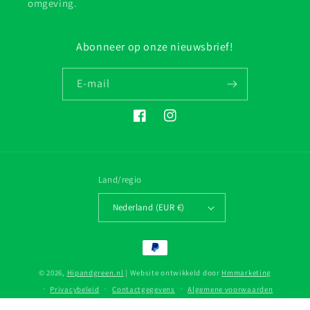
omgeving.
Abonneer op onze nieuwsbrief!
E‑mail
Facebook
Instagram
Land/regio
Nederland (EUR €)
Betaalmethoden
© 2026,
Hipandgreen.nl
| Website ontwikkeld door
Hmmarketing
Privacybeleid
Contactgegevens
Algemene voorwaarden
Terugbetalingsbeleid
Verzendbeleid
Wettelijke kennisgeving