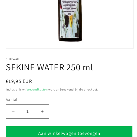
Media
1
openen
SHIFAAH
SEKINE WATER 250 ml
in
modaal
Normale
€19,95 EUR
prijs
Inclusief btw.
Verzendkosten
worden berekend bij de checkout.
Aantal
Aantal
Aantal
verlagen
verhogen
voor
voor
SEKINE
SEKINE
Aan winkelwagen toevoegen