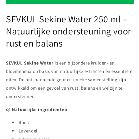
WATER
WATER
250
250
SEVKUL Sekine Water 250 ml –
ml
ml
Natuurlijke ondersteuning voor
rust en balans
SEVKUL Sekine Water
is een bijzondere kruiden- en
bloemenmix op basis van natuurlijke extracten en essentiële
oliën. De ontspannende geur en unieke samenstelling zijn
ontwikkeld om een gevoel van rust, balans en welzijn te
ondersteunen.
🌿
Natuurlijke ingrediënten
Roos
Lavendel