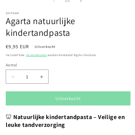
openen
van
1
/
2
in
modaal
SHIFAAH
Agarta natuurlijke
kindertandpasta
Normale
€9,95 EUR
Uitverkocht
prijs
Inclusief btw.
Verzendkosten
worden berekend bij de checkout.
Aantal
Aantal
Aantal
verlagen
verhogen
voor
voor
Agarta
Agarta
Uitverkocht
natuurlijke
natuurlijke
kindertandpasta
kindertandpasta
🦷
Natuurlijke kindertandpasta – Veilige en
leuke tandverzorging