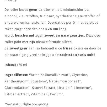
De roller bevat
geen
parabenen, aluminiumchloride,
alcohol, kleurstoffen, triclosan, synthetische geurstoffen of
andere chemische stoffen. Doordat de poriën niet verstopt
raken zorgt deze deo dat u
24 uur
lang
wordt
beschermd
tegen
zweet en nare geurtjes
. Deze deo-
roller pakt met zijn nieuwe formule alleen
de
zweetgeur
aan, zo behoudt u de
frisse
oksels en door de
plantaardige glycerine krijgt u de
zachtste oksels ooit
!
Inhoud:
50 ml
Ingrediënten:
Water, Kaliumaliun zout*, Glycerine,
Xanthaangom*, Squalene*, Natriumcarbonaat*,
Gluconolacton*, Kaneel Extract, Linalool*, Limonene*,
Citroen extract, Vitamine E, Parfum*.
*Van natuurlijke oorsprong