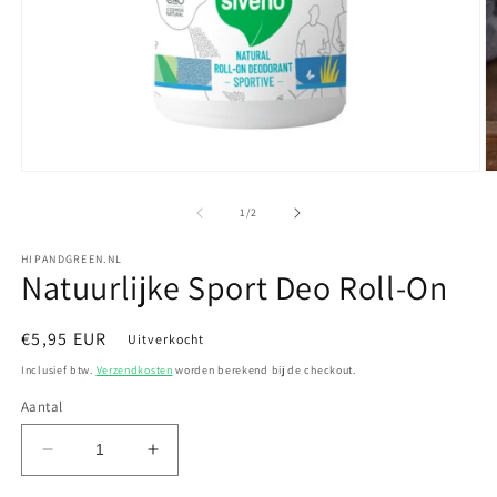
Media
M
1
2
openen
o
van
1
/
2
in
in
modaal
m
HIPANDGREEN.NL
Natuurlijke Sport Deo Roll-On
Normale
€5,95 EUR
Uitverkocht
prijs
Inclusief btw.
Verzendkosten
worden berekend bij de checkout.
Aantal
Aantal
Aantal
verlagen
verhogen