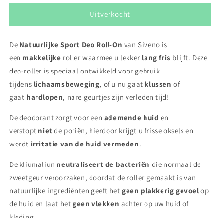
voor
voor
Natuurlijke
Natuurlijke
Uitverkocht
Sport
Sport
Deo
Deo
De
Natuurlijke Sport Deo Roll-On
Roll-
Roll-
van Siveno is
On
On
een
makkelijke
roller waarmee u lekker
lang fris
blijft. Deze
deo-roller is speciaal ontwikkeld voor gebruik
tijdens
lichaamsbeweging
, of u nu gaat
klussen
of
gaat
hardlopen
, nare geurtjes zijn verleden tijd!
De deodorant zorgt voor een
ademende huid
en
verstopt
niet
de poriën, hierdoor krijgt u frisse oksels en
wordt
irritatie
van
de
huid
vermeden
.
De kliumaliun
neutraliseert de bacteriën
die normaal de
zweetgeur veroorzaken, doordat de roller gemaakt is van
natuurlijke ingrediënten geeft het
geen plakkerig gevoel
op
de huid en laat het
geen vlekken
achter op uw huid of
kleding.